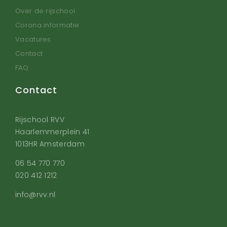
Over de rijschool
Corona informatie
Vacatures
Contact
FAQ
Contact
Rijschool RVV
Haarlemmerplein 41
1013HR Amsterdam
06 54 770 770
020 412 1212
info@rvv.nl