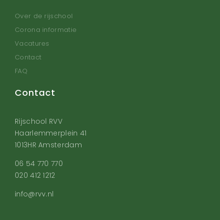
Over de rijschool
Corona informatie
Vacatures
Contact
FAQ
Contact
Rijschool RVV
Haarlemmerplein 41
1013HR Amsterdam
06 54 770 770
020 412 1212
info@rvv.nl